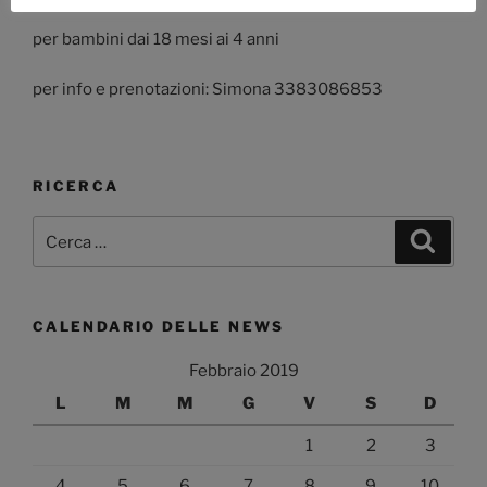
per bambini dai 18 mesi ai 4 anni
per info e prenotazioni: Simona 3383086853
RICERCA
Cerca:
Cerca
CALENDARIO DELLE NEWS
Febbraio 2019
L
M
M
G
V
S
D
1
2
3
4
5
6
7
8
9
10