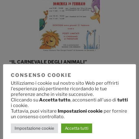
“IL CARNEVALE DEGLI ANIMALI”
Laboratorio di ascolto musicale, sperimentazione e
CONSENSO COOKIE
danza
Utilizziamo i cookie sul nostro sito Web per offrirti
per conoscere e ballare sulle note dell’opera musicale
l'esperienza più pertinente ricordando le tue
di CAMILLE SAINT-SAENS
preferenze anche in visite successive.
Cliccando su
Accetta tutto
, acconsenti all'uso di
tutti
i cookie.
tenuto da:
Tuttavia, puoi visitare
Impostazioni cookie
per fornire
SIMONA DANTE
un consenso controllato.
ELISA CAPPELLETTI
Impostazione cookie
Accetta tutti
DOMENICA 24 FEBBRAIO