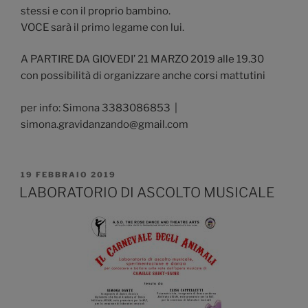
stessi e con il proprio bambino.
VOCE sarà il primo legame con lui.
A PARTIRE DA GIOVEDI’ 21 MARZO 2019 alle 19.30
con possibilità di organizzare anche corsi mattutini
per info: Simona 3383086853 |
simona.gravidanzando@gmail.com
PUBBLICATO
19 FEBBRAIO 2019
IL
LABORATORIO DI ASCOLTO MUSICALE