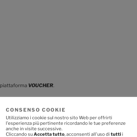
a piattaforma
VOUCHER
.
zo p.v. e fino alle ore 14,00 del 15 aprile
.csen.it
la piattaforma per la richiesta
CONSENSO COOKIE
Utilizziamo i cookie sul nostro sito Web per offrirti
l'esperienza più pertinente ricordando le tue preferenze
anche in visite successive.
spiegazioni per le modalità di accesso
Cliccando su
Accetta tutto
, acconsenti all'uso di
tutti
i
lla scheda, invio dei documenti e