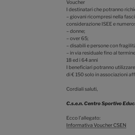
Voucher
I destinatari che potranno rich
– giovani ricompresi nella fascia
considerazione ISEE e numerosi
– donne;
– over 65;
– disabili e persone con fragilit
– in via residuale fino al termine
18 ed i 64 anni
I beneficiari potranno utilizza
di € 150 solo in associazioni af
Cordiali saluti,
C.s.e.n. Centro Sportivo Educ
Ecco l’allegato:
Informativa Voucher CSEN