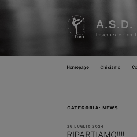
Salta
al
contenuto
A.S.D
Insieme a voi dal 
Homepage
Chi siamo
Co
CATEGORIA:
NEWS
PUBBLICATO
26 LUGLIO 2024
IL
RIPARTIAMO!!!!