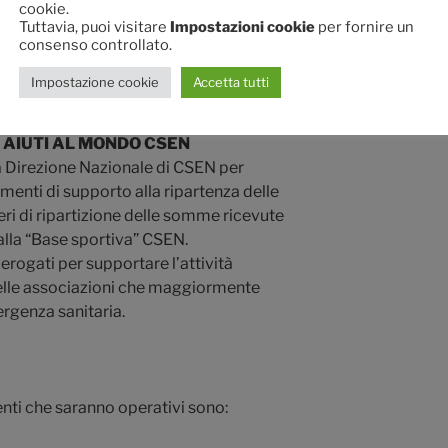
cookie.
Tuttavia, puoi visitare
Impostazioni cookie
per fornire un
consenso controllato.
ivere a
voucher@csen.it
o rivolgersi al
Impostazione cookie
Accetta tutti
e Csen di appartenenza.
I AIUTI AL MONDO CSEN
la Direzione Nazionale di CSEN per
enti di supporto alla ripartenza delle
iteri di ripartizione delle somme ricevute
alla “Base sportiva” CSEN.
erogati per supportare l’attività
delle associazioni che maggiormente
rgenza sanitaria.
enti che saranno operativi sono: