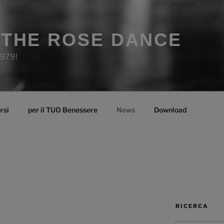
. THE ROSE DANCE
1979!
rsi
per il TUO Benessere
News
Download
RICERCA