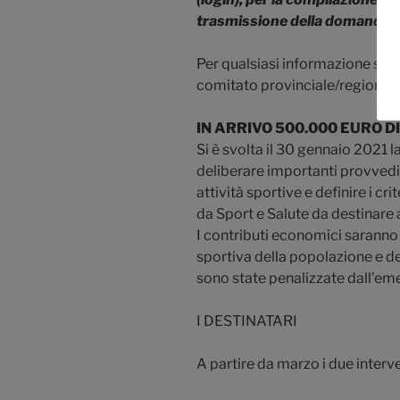
trasmissione della domanda.
Per qualsiasi informazione scr
comitato provinciale/regional
IN ARRIVO 500.000 EURO D
Si è svolta il 30 gennaio 2021 
deliberare importanti provvedim
attività sportive e definire i cr
da Sport e Salute da destinare 
I contributi economici saranno 
sportiva della popolazione e 
sono state penalizzate dall’eme
I DESTINATARI
A partire da marzo i due interv