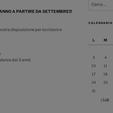
Cerca:
RANNO A PARTIRE DA SETTEMBRE!!!
CALENDARIO
stra disposizione per iscrizioni e
L
M
)
3
4
danza dai 3 anni)
10
11
17
18
24
25
31
« Lug