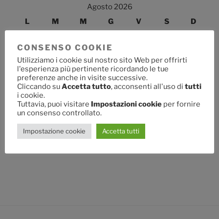
Agosto 2026
L
M
M
G
V
S
D
1
2
CONSENSO COOKIE
3
4
5
6
7
8
9
Utilizziamo i cookie sul nostro sito Web per offrirti
l'esperienza più pertinente ricordando le tue
10
11
12
13
14
15
16
preferenze anche in visite successive.
Cliccando su
Accetta tutto
, acconsenti all'uso di
tutti
17
18
19
20
21
22
23
i cookie.
Tuttavia, puoi visitare
Impostazioni cookie
per fornire
24
25
26
27
28
29
30
un consenso controllato.
31
Impostazione cookie
Accetta tutti
« Lug