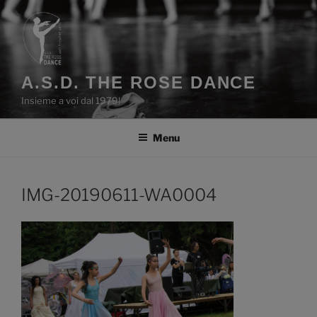
Salta
al
contenuto
A.S.D. THE ROSE DANCE
Insieme a voi dal 1979!
Menu
IMG-20190611-WA0004