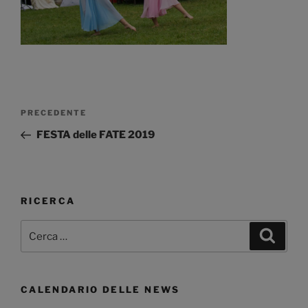
Navigazione
Articolo
PRECEDENTE
articoli
precedente:
FESTA delle FATE 2019
RICERCA
Cerca:
Cerca
CALENDARIO DELLE NEWS