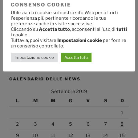
Articolo
CONSENSO COOKIE
successivo
RIPARTIAMO!!!!
Utilizziamo i cookie sul nostro sito Web per offrirti
l'esperienza più pertinente ricordando le tue
preferenze anche in visite successive.
Cliccando su
Accetta tutto
, acconsenti all'uso di
tutti
i cookie.
RICERCA
Tuttavia, puoi visitare
Impostazioni cookie
per fornire
un consenso controllato.
Cerca:
Cerca
Impostazione cookie
Accetta tutti
CALENDARIO DELLE NEWS
Settembre 2019
L
M
M
G
V
S
D
1
2
3
4
5
6
7
8
9
10
11
12
13
14
15